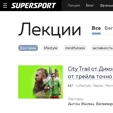
Лекции
Блог
Франш
Лекции
Все
Бег
Все темы
lifestyle
mindfulness
активность
подборки
советы
старты
технологии
City Trail от Дик
от трейла точно
Lifestyle
Герои
Мот
БЕГ
Лекторы
Антон Жилин, Велимир