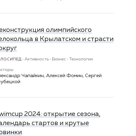
еконструкция олимпийского
елокольца в Крылатском и страсти
округ
Активность
Бизнес
Технологии
ЕЛОСИПЕД
екторы
ександр Чапайкин, Алексей Фомин, Сергей
рубецкой
wimcup 2024: открытие сезона,
алендарь стартов и крутые
овинки