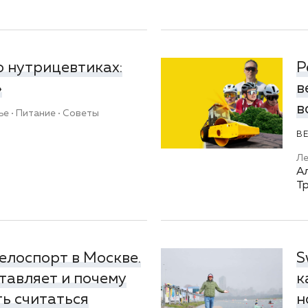
 нутрицевтиках:
Р
»
в
в
ье
Питание
Советы
В
Л
Ал
Т
елоспорт в Москве.
S
тавляет и почему
к
ть считаться
н