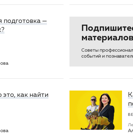
я подготовка —
Подпишитес
к?
материало
Советы профессионал
событий и познавате
ова
 это, как найти
К
п
В
Л
ова
А