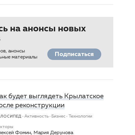
ь на анонсы новых
в
ов, анонсы
Подписаться
льные материалы
ак будет выглядеть Крылатское
осле реконструкции
Активность
Бизнес
Технологии
ЕЛОСИПЕД
екторы
лексей Фомин, Мария Дерунова