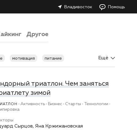
Владивосток
Помощь
айкинг
Другое
Ещё
е
мотивация
питание
ндорный триатлон. Чем заняться
риатлету зимой
Активность
Бизнес
Старты
Технологии
РИАТЛОН
ипировка
екторы
дуард Сырцов, Яна Кржижановская