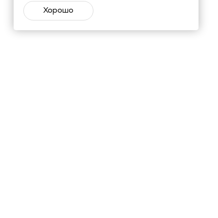
Хорошо
тий и познавательные материалы.
Подписаться
х
в соответствии с
ьных данных
материалов