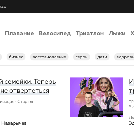
иза
Плавание
Велосипед
Триатлон
Лыжи
Х
бизнес
восстановление
герои
дети
здоровь
тренировки
экипировка
ой семейки. Теперь
И
 не отвертеться
т
ивация
Старты
Т
Эк
Л
 Назарычев
Э