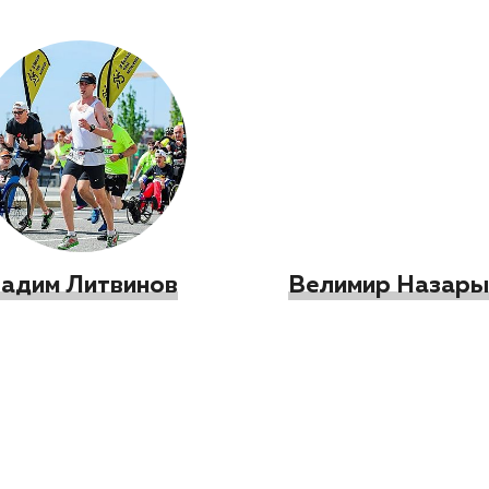
адим Литвинов
Велимир Назары