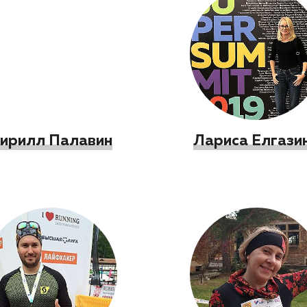
ирилл Палавин
Лариса Елгази