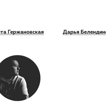
ета Гержановская
Дарья Белендин