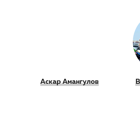
Аскар Амангулов
В