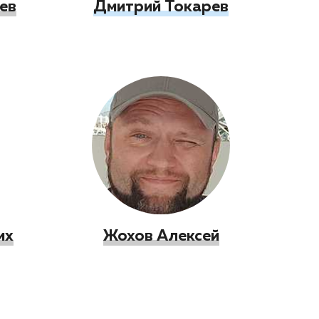
ев
Дмитрий Токарев
их
Жохов Алексей