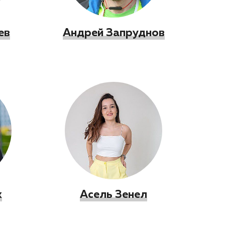
ев
Андрей Запруднов
к
Асель Зенел