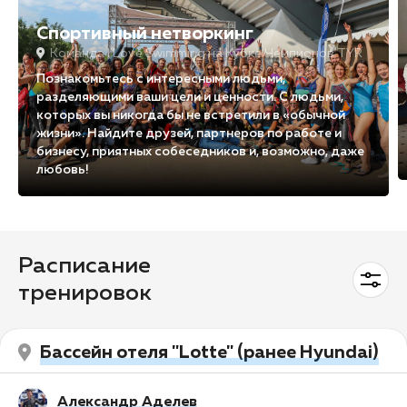
Спортивный нетворкинг
Команда I Love Swimming на Кубке Чемпионов TYR
Познакомьтесь с интересными людьми,
разделяющими ваши цели и ценности. С людьми,
которых вы никогда бы не встретили в «обычной
жизни». Найдите друзей, партнеров по работе и
бизнесу, приятных собеседников и, возможно, даже
любовь!
Расписание
тренировок
Бассейн отеля "Lotte" (ранее Hyundai)
Александр Аделев