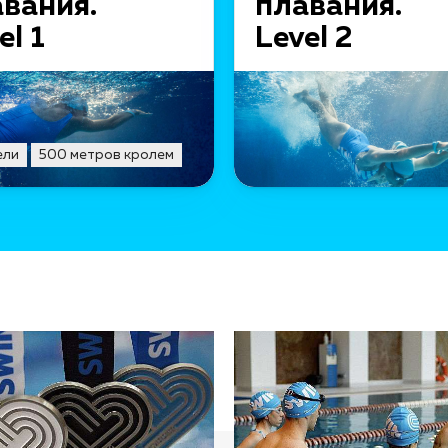
вания.
плавания.
el 1
Level 2
ели
500 метров кролем