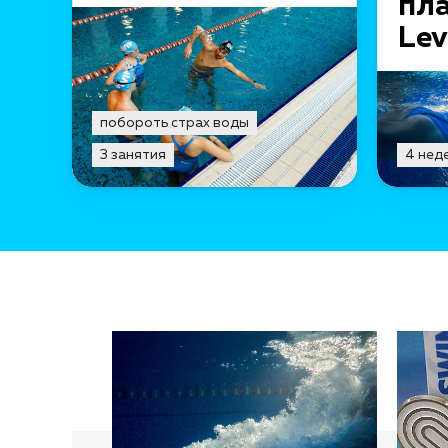
пла
Lev
побороть страх воды
3 занятия
4 нед