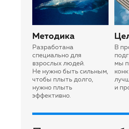
Методика
Це
Разработана
В пр
специально для
подг
взрослых людей.
мы 
Не нужно быть сильным,
конк
чтобы плыть долго,
лучш
нужно плыть
и пр
эффективно.