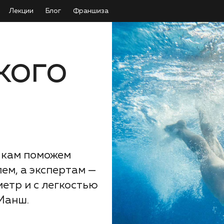
Лекции
Блог
Франшиза
кого
ичкам поможем
ем, а экспертам —
етр и с легкостью
Манш.