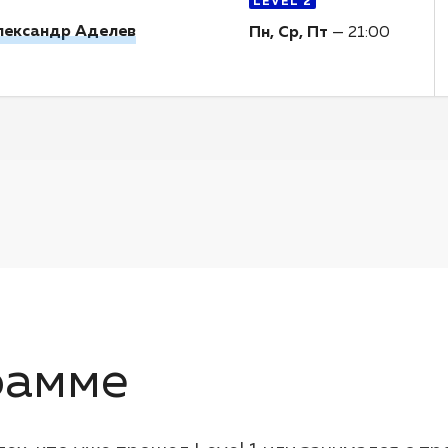
LEVEL 2
лександр Аделев
Пн, Ср, Пт
—
21:00
рамме