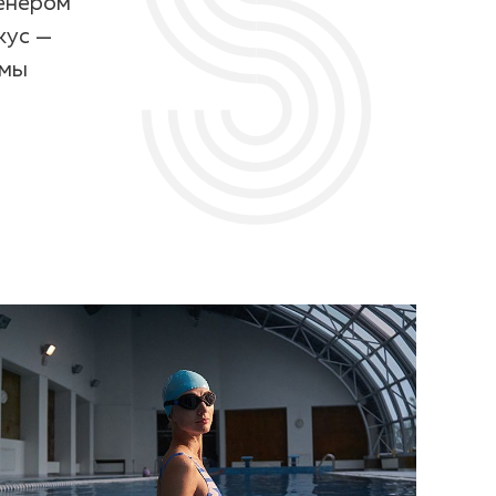
ренером
кус —
емы