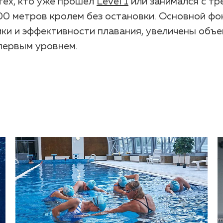
тех, кто уже прошел
Level 1
или занимался с т
0 метров кролем без остановки. Основной фо
ки и эффективности плавания, увеличены объ
первым уровнем.